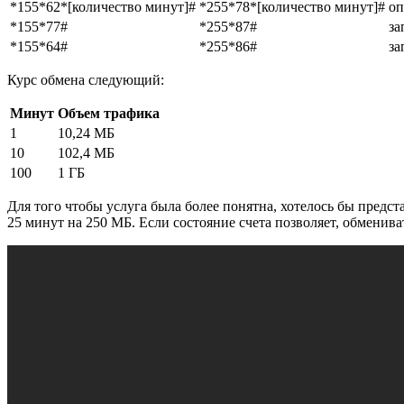
*155*62*[количество минут]#
*255*78*[количество минут]#
оп
*155*77#
*255*87#
за
*155*64#
*255*86#
за
Курс обмена следующий:
Минут
Объем трафика
1
10,24 МБ
10
102,4 МБ
100
1 ГБ
Для того чтобы услуга была более понятна, хотелось бы предс
25 минут на 250 МБ. Если состояние счета позволяет, обменив