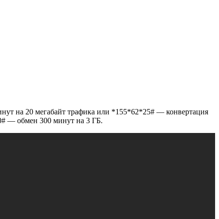
нут на 20 мегабайт трафика или
*155*62*25#
— конвертация
0#
— обмен 300 минут на 3 ГБ.