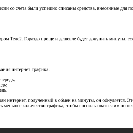
 если со счета были успешно списаны средства, внесенные для 
ором Теле2.
Гораздо проще и дешевле будет докупить минуты, ес
вания интернет-трафика:
чередь;
едь;
едь.
ван интернет, полученный в обмен на минуты, он обнуляется. Э
ь меньшее количество трафика, чтобы воспользоваться им по не