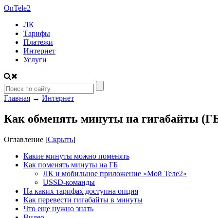
On
Tele2
ЛК
Тарифы
Платежи
Интернет
Услуги
Главная
→
Интернет
Как обменять минуты на гигабайты (ГБ
Оглавление
[
Скрыть
]
Какие минуты можно поменять
Как поменять минуты на ГБ
ЛК и мобильное приложение «Мой Теле2»
USSD-команды
На каких тарифах доступна опция
Как перевести гигабайты в минуты
Что еще нужно знать
Видео