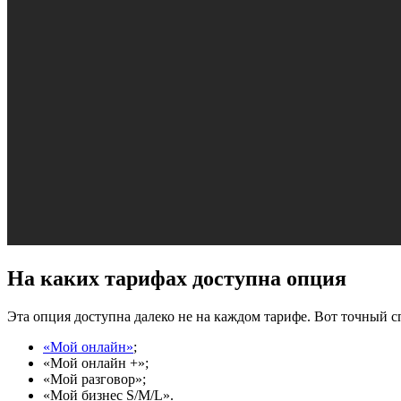
На каких тарифах доступна опция
Эта опция доступна далеко не на каждом тарифе. Вот точный сп
«Мой онлайн»
;
«Мой онлайн +»;
«Мой разговор»;
«Мой бизнес S/M/L».