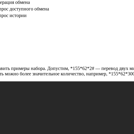
ерация обмена
прос доступного обмена
прос истории
тавить примеры набора. Допустим,
*155*62*2#
— перевод двух ми
ать можно более значительное количество, например,
*155*62*30