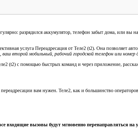
гулярно: разрядился аккумулятор, телефон забыт дома, или вы н
ктивная услуга Переадресация от Теле2 (t2). Она позволяет авт
 ваш второй мобильный, рабочий городской телефон или номер д
ле2 (t2) с помощью быстрых команд и через приложение, расскаже
переадресации вам нужен. Теле2, как и большинство операторов,
се входящие вызовы будут мгновенно перенаправляться на 