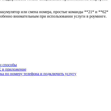
 аккумулятор или смена номера, простые команды
**21*
и
**62*
 особенно внимательным при использовании услуги в роуминге.
и способы
ЛК и приложение
ека по номеру телефона и подключить услугу