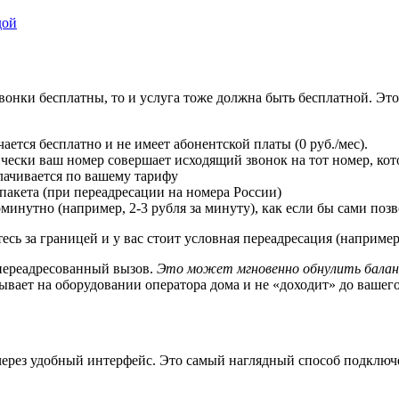
дой
нки бесплатны, то и услуга тоже должна быть бесплатной. Это н
ется бесплатно и не имеет абонентской платы (0 руб./мес).
ически ваш номер совершает исходящий звонок на тот номер, кот
лачивается по вашему тарифу
 пакета (при переадресации на номера России)
минутно (например, 2-3 рубля за минуту), как если бы сами поз
есь за границей и у вас стоит условная переадресация (например
 переадресованный вызов.
Это может мгновенно обнулить балан
атывает на оборудовании оператора дома и не «доходит» до вашег
 через удобный интерфейс. Это самый наглядный способ подключ