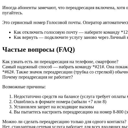
Иногда абоненты замечают, что переадресация включена, хотя 
пугайтесь.
Это сервисный номер Голосовой почты. Оператор автоматичес
Как отключить голосовую почту — наберите команду
*12
Как вернуть — подключите услугу заново через Личный 
Частые вопросы (FAQ)
Как узнать есть ли переадресация на телефоне, смартфоне?
Самый надежный способ — набрать команду
*#21#
. Она покаж
*#62#
. Также значок переадресации (трубка со стрелкой) обычн
Почему переадресация не работает?
Возможные причины:
Недостаточно средств на балансе (услуга требует оплаты
Ошиблись в формате номера (забыли +7 или 8)
Установлен запрет на исходящие вызовы
Вы пытаетесь настроить переадресацию на номер 8-800 (э
Можно ли сделать переадресацию только для одного контакта?
Нет, стандартная сетевая услуга работает для всех входящих