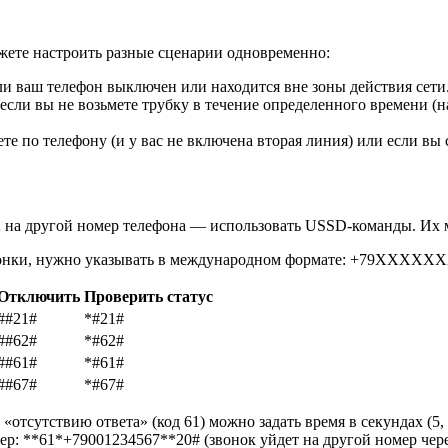
жете настроить разные сценарии одновременно:
сли ваш телефон выключен или находится вне зоны действия сет
 если вы не возьмете трубку в течение определенного времени (н
аете по телефону (и у вас не включена вторая линия) или если в
 на другой номер телефона — использовать USSD-команды. Их м
вонки, нужно указывать в международном формате:
+79XXXXX
Отключить
Проверить статус
##21#
*#21#
##62#
*#62#
##61#
*#61#
##67#
*#67#
сутствию ответа» (код 61) можно задать время в секундах (5, 10,
мер:
**61*+79001234567**20#
(звонок уйдет на другой номер чер