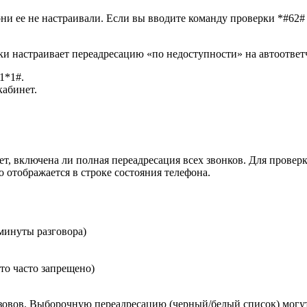
они ее не настраивали. Если вы вводите команду проверки
*#62#
ки настраивает переадресацию «по недоступности» на автоотве
1*1#
.
кабинет.
ет, включена ли полная переадресация всех звонков. Для прове
о отображается в строке состояния телефона.
 минуты разговора)
то часто запрещено)
 вызовов. Выборочную переадресацию (черный/белый список) мог