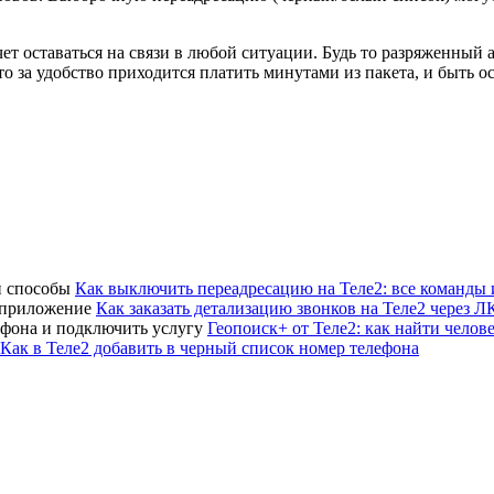
ет оставаться на связи в любой ситуации. Будь то разряженный
то за удобство приходится платить минутами из пакета, и быть
Как выключить переадресацию на Теле2: все команды 
Как заказать детализацию звонков на Теле2 через 
Геопоиск+ от Теле2: как найти челов
Как в Теле2 добавить в черный список номер телефона