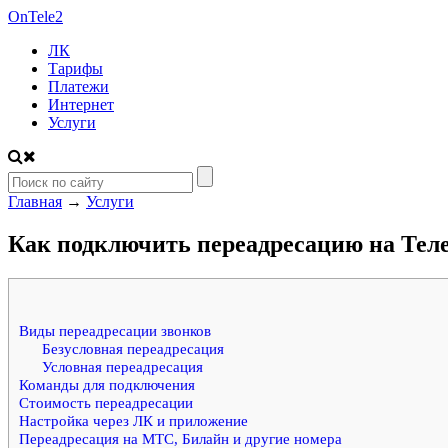
On
Tele2
ЛК
Тарифы
Платежи
Интернет
Услуги
Главная
→
Услуги
Как подключить переадресацию на Тел
Виды переадресации звонков
Безусловная переадресация
Условная переадресация
Команды для подключения
Стоимость переадресации
Настройка через ЛК и приложение
Переадресация на МТС, Билайн и другие номера