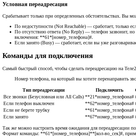
Условная переадресация
Срабатывает только при определенных обстоятельствах. Вы мо
По недоступности (Not Reachable) — сработает, только е
По отсутствию ответа (No Reply) — телефон зазвонит, но
включения:
**61*[номер_телефона]#
.
Если занято (Busy) — сработает, если вы уже разговарив
Команды для подключения
Самый быстрый способ, чтобы сделать переадресацию на Теле2
Номер телефона, на который вы хотите перенаправить з
Тип переадресации
Подключить
Все звонки (Безусловная или All Calls)
**21*номер_телефона#
Если телефон выключен
**62*номер_телефона#
Если не берете трубку
**61*номер_телефона#
Если занято
**67*номер_телефона#
Так же можно настроить время ожидания для переадресации по «от
Формат команды:
**61*[номер_телефона]**[кол-во_сек]#
, при