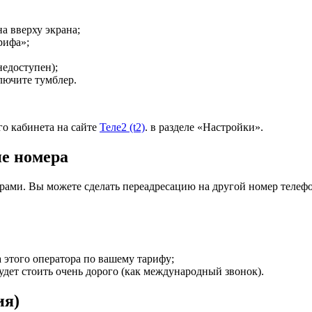
а вверху экрана;
рифа»;
недоступен);
лючите тумблер.
о кабинета на сайте
Теле2 (t2)
. в разделе «Настройки».
ие номера
ерами. Вы можете сделать переадресацию на другой номер телеф
а этого оператора по вашему тарифу;
дет стоить очень дорого (как международный звонок).
ия)