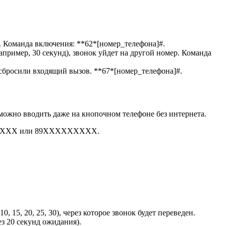
и. Команда включения:
**62*[номер_телефона]#
.
апример, 30 секунд), звонок уйдет на другой номер. Команда
ы сбросили входящий вызов.
**67*[номер_телефона]#
.
ожно вводить даже на кнопочном телефоне без интернета.
XXXX
или
89XXXXXXXXX
.
 15, 20, 25, 30), через которое звонок будет переведен.
ез 20 секунд ожидания).