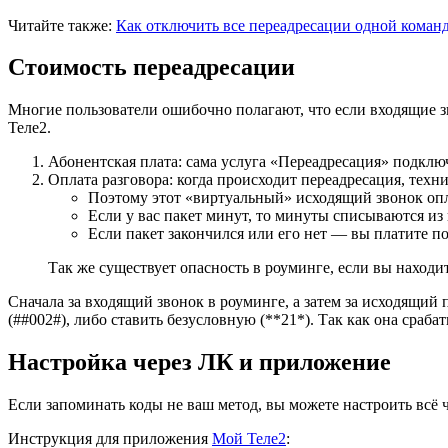
Читайте также:
Как отключить все переадресации одной коман
Стоимость переадресации
Многие пользователи ошибочно полагают, что если входящие зво
Теле2.
Абонентская плата: сама услуга «Переадресация» подключа
Оплата разговора: когда происходит переадресация, техн
Поэтому этот «виртуальный» исходящий звонок оп
Если у вас пакет минут, то минуты списываются из
Если пакет закончился или его нет — вы платите по
Так же существует опасность в роуминге, если вы находит
Сначала за входящий звонок в роуминге, а затем за исходящий
(
##002#
), либо ставить безусловную (
**21*
). Так как она сраб
Настройка через ЛК и приложение
Если запоминать коды не ваш метод, вы можете настроить всё
Инструкция для приложения
Мой Теле2
: